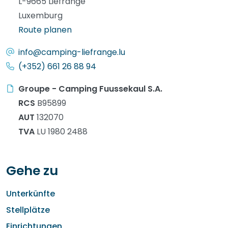
L-9665 Liefrange
Luxemburg
Route planen
info@camping-liefrange.lu
(+352) 661 26 88 94
Groupe - Camping Fuussekaul S.A.
RCS
B95899
AUT
132070
TVA
LU 1980 2488
Gehe zu
Unterkünfte
Stellplätze
Einrichtungen