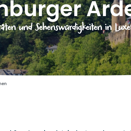
mburger Ard
itäten und Sehenswürdigkeiten in Lux
nen