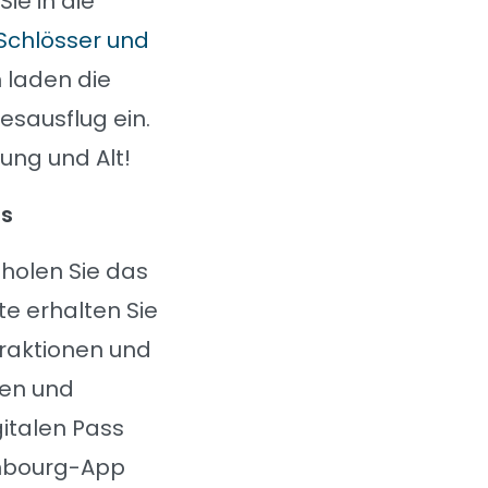
ie in die
Schlösser und
 laden die
sausflug ein.
Jung und Alt!
ss
holen Sie das
te erhalten Sie
traktionen und
een und
italen Pass
embourg-App