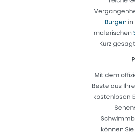
reiche G
Vergangenhei
Burgen
in
malerischen
Kurz gesagt:
P
Mit dem offiz
Beste aus Ihre
kostenlosen E
Sehens
Schwimmbäd
können Sie