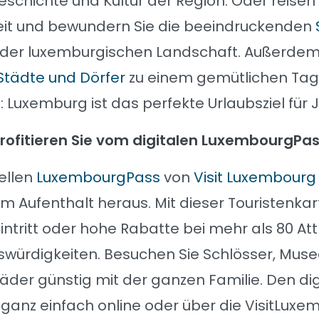
eschichte und Kultur der Region. Oder reisen S
t und bewundern Sie die beeindruckenden
 der luxemburgischen Landschaft. Außerdem
Städte und Dörfer
zu einem gemütlichen Tage
 Luxemburg ist das perfekte Urlaubsziel für 
rofitieren Sie vom digitalen LuxembourgPa
iellen
LuxembourgPass
von
Visit Luxembourg
m Aufenthalt heraus. Mit dieser Touristenkar
intritt oder hohe Rabatte bei mehr als 80 At
würdigkeiten. Besuchen Sie Schlösser, Mus
er günstig mit der ganzen Familie. Den dig
 ganz einfach online oder über die VisitLux