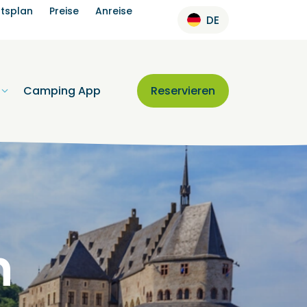
htsplan
Preise
Anreise
DE
Camping App
Reservieren
n