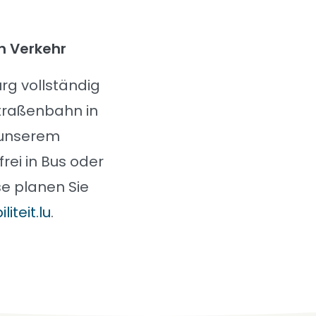
n Verkehr
rg vollständig
Straßenbahn in
 unserem
ei in Bus oder
se planen Sie
liteit.lu
.