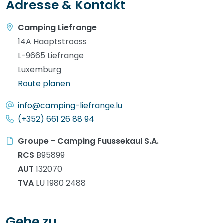
Adresse & Kontakt
Camping Liefrange
14A Haaptstrooss
L-9665 Liefrange
Luxemburg
Route planen
info@camping-liefrange.lu
(+352) 661 26 88 94
Groupe - Camping Fuussekaul S.A.
RCS
B95899
AUT
132070
TVA
LU 1980 2488
Gehe zu