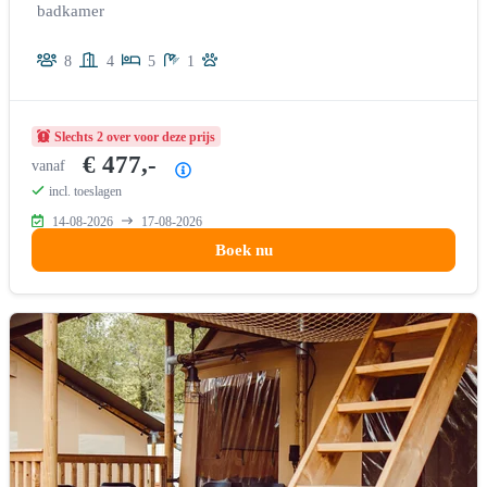
badkamer
8
4
5
1
Slechts 2 over voor deze prijs
€ 477,-
vanaf
Prijsoverzicht
incl. toeslagen
14-08-2026
17-08-2026
Boek nu