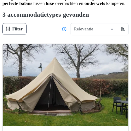
perfecte balans
tussen
luxe
overnachten en
ouderwets
kamperen.
3 accommodatietypes
gevonden
Filter
Relevantie
Oplop