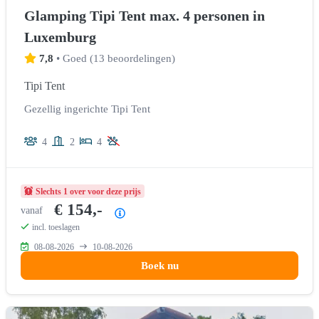
Glamping Tipi Tent max. 4 personen in
Luxemburg
7,8
•
Goed
(
13 beoordelingen
)
Tipi Tent
Gezellig ingerichte Tipi Tent
4
2
4
Slechts 1 over voor deze prijs
€ 154,-
vanaf
Prijsoverzicht
incl. toeslagen
08-08-2026
10-08-2026
Boek nu