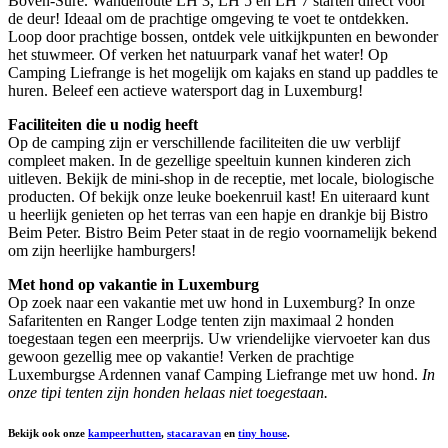
Boven-Sûre. Wandelroute LH 3, LH 5 en LH 7 starten direct voor
de deur! Ideaal om de prachtige omgeving te voet te ontdekken.
Loop door prachtige bossen, ontdek vele uitkijkpunten en bewonder
het stuwmeer. Of verken het natuurpark vanaf het water! Op
Camping Liefrange is het mogelijk om kajaks en stand up paddles te
huren. Beleef een actieve watersport dag in Luxemburg!
Faciliteiten die u nodig heeft
Op de camping zijn er verschillende faciliteiten die uw verblijf
compleet maken. In de gezellige speeltuin kunnen kinderen zich
uitleven. Bekijk de mini-shop in de receptie, met locale, biologische
producten. Of bekijk onze leuke boekenruil kast! En uiteraard kunt
u heerlijk genieten op het terras van een hapje en drankje bij Bistro
Beim Peter. Bistro Beim Peter staat in de regio voornamelijk bekend
om zijn heerlijke hamburgers!
Met hond op vakantie in Luxemburg
Op zoek naar een vakantie met uw hond in Luxemburg? In onze
Safaritenten en Ranger Lodge tenten zijn maximaal 2 honden
toegestaan tegen een meerprijs. Uw vriendelijke viervoeter kan dus
gewoon gezellig mee op vakantie! Verken de prachtige
Luxemburgse Ardennen vanaf Camping Liefrange met uw hond.
In
onze tipi tenten zijn honden helaas niet toegestaan.
Bekijk ook onze
kampeerhutten
,
stacaravan
en
tiny house
.