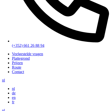
(+352) 661 26 88 94
Veelgestelde vragen
Plattegrond
Prijzen
Route
Contact
nl
nl
de
en
fr
nl