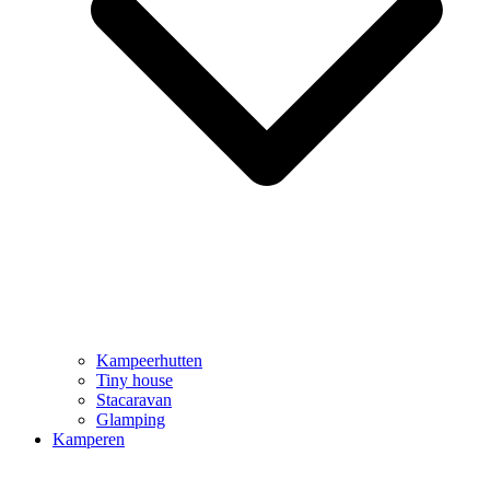
Kampeerhutten
Tiny house
Stacaravan
Glamping
Kamperen