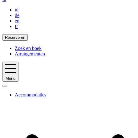
nl
de
en
fr
Reserveren
Zoek en boek
Arrangementen
Menu
Accommodaties