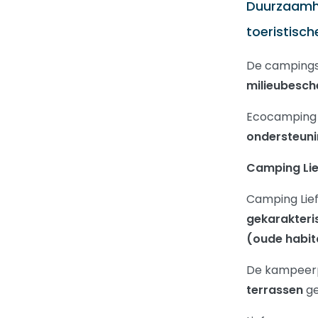
Duurzaamhe
toeristisch
De campings
milieubesche
Ecocampin
ondersteuni
Camping Lie
Camping Lief
gekarakteri
(oude habi
De kampeerpl
terrassen
g