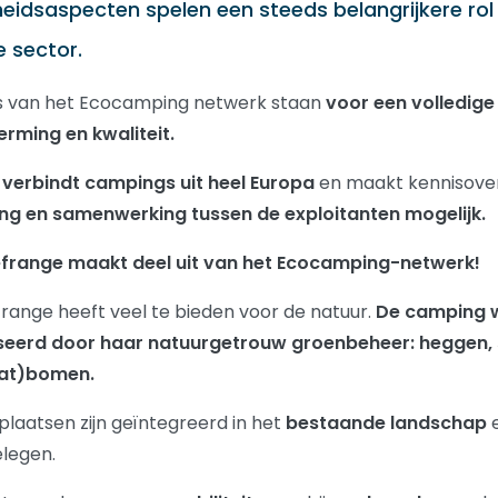
idsaspecten spelen een steeds belangrijkere rol
e sector.
 van het Ecocamping netwerk staan
voor een volledige
rming en kwaliteit.
g
verbindt campings uit heel Europa
en maakt kennisove
ng en samenwerking tussen de exploitanten mogelijk.
frange maakt deel uit van het Ecocamping-netwerk!
range heeft veel te bieden voor de natuur.
De camping 
seerd door haar natuurgetrouw groenbeheer: heggen, 
tat)bomen.
aatsen zijn geïntegreerd in het
bestaande landschap
e
elegen.