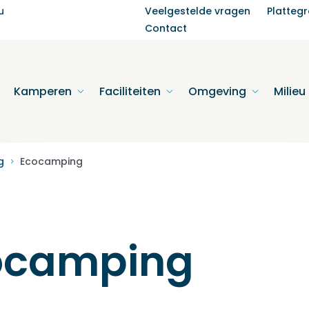
u
Veelgestelde vragen
Platteg
Contact
Kamperen
Faciliteiten
Omgeving
Milieu
g
Ecocamping
>
ocamping