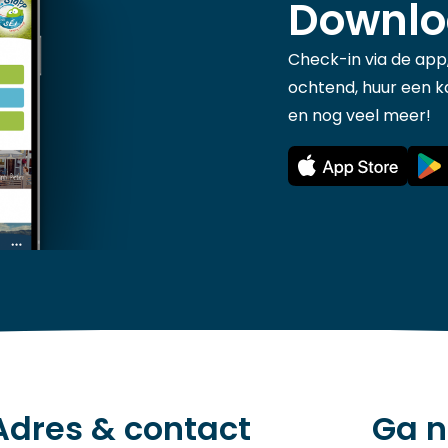
Downlo
Check-in via de app,
ochtend, huur een ka
en nog veel meer!
Adres & contact
Ga n