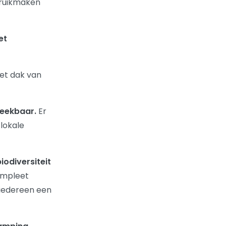
ruikmaken
et
et dak van
reekbaar.
Er
lokale
iodiversiteit
ompleet
 iedereen een