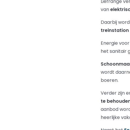
Liefrange v
van
elektris
Daarbij word
treinstation 
Energie voo
het sanitair
Schoonmaa
wordt daarn
boeren.
Verder zijn 
te behoude
aanbod wordt
heerlijke vak