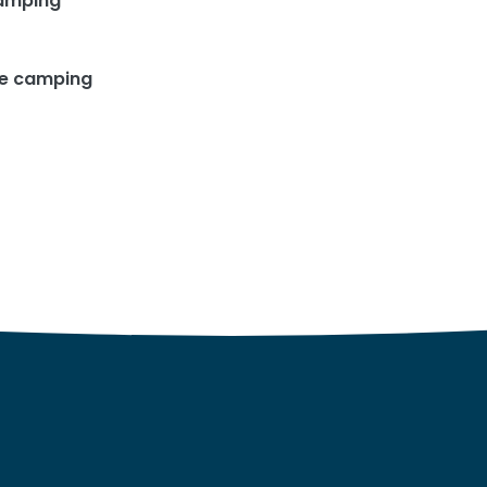
amping
te camping