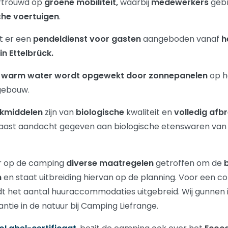
ertrouwd op
groene mobiliteit,
waarbij
medewerkers
geb
che voertuigen
.
t er een
pendeldienst voor gasten
aangeboden vanaf
h
in Ettelbrück.
r
warm water wordt opgewekt door zonnepanelen
op h
 gebouw.
kmiddelen
zijn van
biologische
kwaliteit en
volledig afb
aast aandacht gegeven aan biologische etenswaren van 
er op de camping
diverse maatregelen
getroffen om de
b
n
en staat uitbreiding hiervan op de planning. Voor een c
 het aantal huuraccommodaties uitgebreid. Wij gunnen
antie in de natuur bij Camping Liefrange.