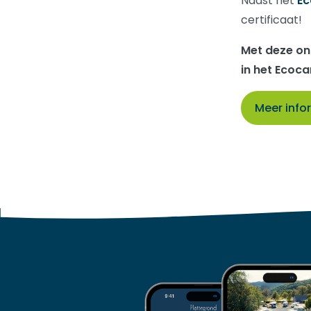
Naast het
Ec
certificaat!
Met deze on
in het Ecoc
Meer info