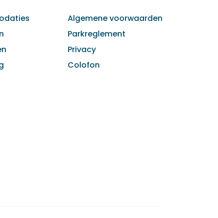
daties
Algemene voorwaarden
n
Parkreglement
en
Privacy
g
Colofon