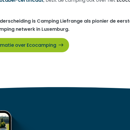
oLabel-certificaat
, bezit de camping ook over het
Ecoc
derscheiding is Camping Liefrange als pionier de eers
amping netwerk in Luxemburg.
rmatie over Ecocamping