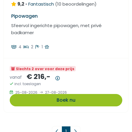
9,2
•
Fantastisch
(
10 beoordelingen
)
Pipowagen
Sfeervol ingerichte pipowagen, met privé
badkamer
4
2
1
Slechts 2 over voor deze prijs
€ 216,-
vanaf
Prijsoverzicht
incl. toeslagen
25-08-2026
27-08-2026
Boek nu
Vorige pagina
1
Volgende pagina