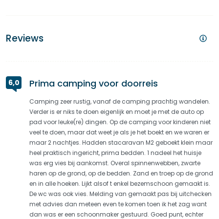
Reviews
Prima camping voor doorreis
6,0
Camping zeer rustig, vanaf de camping prachtig wandelen.
Verder is er niks te doen eigenlijk en moet je met de auto op
pad voor leuke(re) dingen. Op de camping voor kinderen niet
veel te doen, maar dat weet je als je het boekt en we waren er
maar 2 nachtjes. Hadden stacaravan M2 geboekt klein maar
heel praktisch ingericht, prima bedden. 1 nadeel het huisje
was erg vies bij aankomst. Overal spinnenwebben, zwarte
haren op de grond, op de bedden. Zand en troep op de grond
en in alle hoeken. Lijkt alsof t enkel bezemschoon gemaakt is.
De wc was ook vies. Melding van gemaakt pas bij uitchecken
met advies dan meteen even te komen toen ik het zag want
dan was er een schoonmaker gestuurd. Goed punt, echter